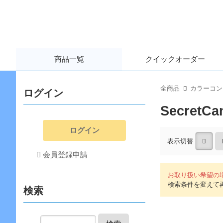
商品一覧
クイック
オーダー
全商品
カラーコン
ログイン
SecretCa
ログイン
表示切替
検索